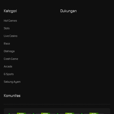
Kategori
Dukungan
Hot Games
Slots
Live Casino
Race
Olahraga
Crash Game
Arcade
E-Sports
Sabung Ayam
Komunitas