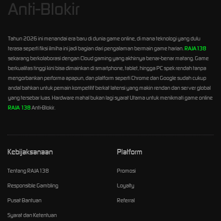
Anti-Blokir
Tahun 2026 ini menandai era baru di dunia game online, di mana teknologi yang dulu
terasa seperti fiksi ilmiha ini jadi bagian dari pengalaman bermain game harian.
RAJA138
sekarang berkolaborasi dengan Cloud gaming yang akhirnya benar-benar matang. Game
berkualitas tinggi kini bisa dimainkan di smartphone, tablet, hingga PC spek rendah tanpa
mengorbankan performa apapun, dan platform seperti Chrome dan Google sudah cukup
andal bahkan untuk pemain kompetitif berkat latensi yang makin rendan dan server global
yang tersebar luas. Hardware mahal bukan lagi syarat Utama untuk menikmati game online
RAJA 138
Anti-Blokir.
Kebijaksanaan
Platform
Tentang RAJA138
Promosi
Responsible Gambling
Loyalty
Pusat Bantuan
Referral
Syarat dan Ketentuan