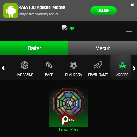
×
RAJA138 Aplikasi Mobile
UNDUH
Jangan tampilkan lagi hari ini
Daftar
Masuk
OTS
LIVE CASINO
RACE
OLAHRAGA
CRASH GAME
ARCADE
Crowd Play