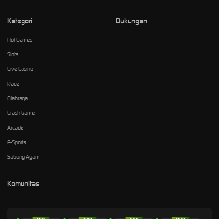
Kategori
Dukungan
Hot Games
Slots
Live Casino
Race
Olahraga
Crash Game
Arcade
E-Sports
Sabung Ayam
Komunitas