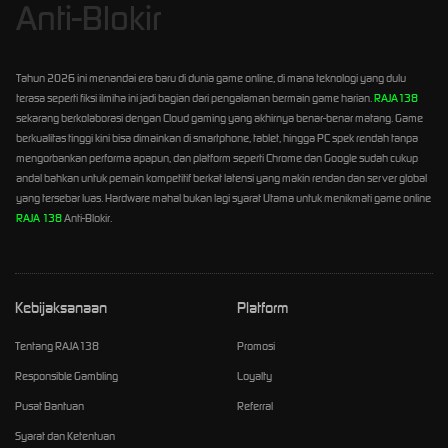
Anti-Blokir
Tahun 2026 ini menandai era baru di dunia game online, di mana teknologi yang dulu
terasa seperti fiksi ilmiha ini jadi bagian dari pengalaman bermain game harian.
RAJA138
sekarang berkolaborasi dengan Cloud gaming yang akhirnya benar-benar matang. Game
berkualitas tinggi kini bisa dimainkan di smartphone, tablet, hingga PC spek rendah tanpa
mengorbankan performa apapun, dan platform seperti Chrome dan Google sudah cukup
andal bahkan untuk pemain kompetitif berkat latensi yang makin rendan dan server global
yang tersebar luas. Hardware mahal bukan lagi syarat Utama untuk menikmati game online
RAJA 138
Anti-Blokir.
Kebijaksanaan
Platform
Tentang RAJA138
Promosi
Responsible Gambling
Loyalty
Pusat Bantuan
Referral
Syarat dan Ketentuan