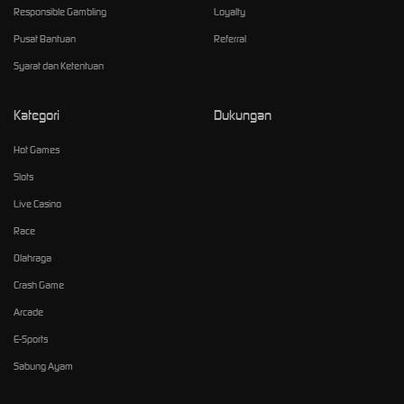
Responsible Gambling
Loyalty
Pusat Bantuan
Referral
Syarat dan Ketentuan
Kategori
Dukungan
Hot Games
Slots
Live Casino
Race
Olahraga
Crash Game
Arcade
E-Sports
Sabung Ayam