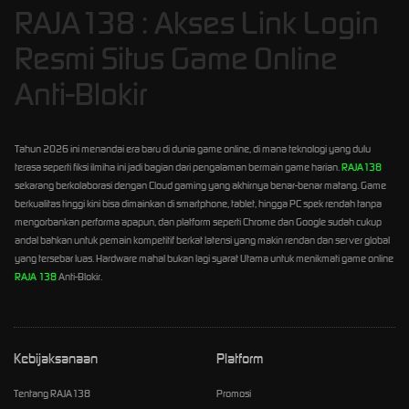
RAJA138 : Akses Link Login
Resmi Situs Game Online
Anti-Blokir
Tahun 2026 ini menandai era baru di dunia game online, di mana teknologi yang dulu
terasa seperti fiksi ilmiha ini jadi bagian dari pengalaman bermain game harian.
RAJA138
sekarang berkolaborasi dengan Cloud gaming yang akhirnya benar-benar matang. Game
berkualitas tinggi kini bisa dimainkan di smartphone, tablet, hingga PC spek rendah tanpa
mengorbankan performa apapun, dan platform seperti Chrome dan Google sudah cukup
andal bahkan untuk pemain kompetitif berkat latensi yang makin rendan dan server global
yang tersebar luas. Hardware mahal bukan lagi syarat Utama untuk menikmati game online
RAJA 138
Anti-Blokir.
Kebijaksanaan
Platform
Tentang RAJA138
Promosi