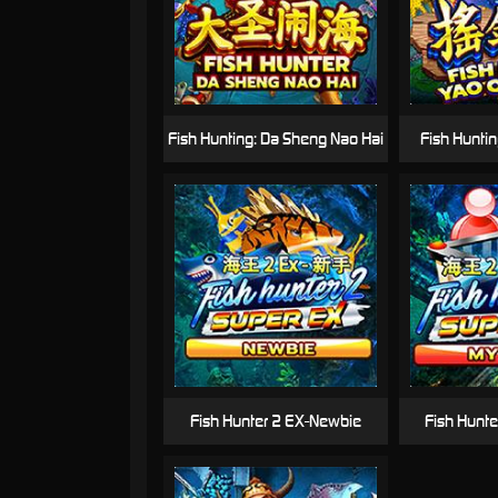
Fish Hunting: Da Sheng Nao Hai
Fish Huntin
Fish Hunter 2 EX-Newbie
Fish Hunte