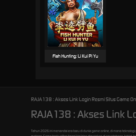
Fish Hunting: Li Kui Pi Yu
RAJA138 : Akses Link Login Resmi Situs Game Onli
RAJA138 : Akses Link Lo
Tahun 2026 ini menandai era baru di dunia game online, di mana teknologi ya