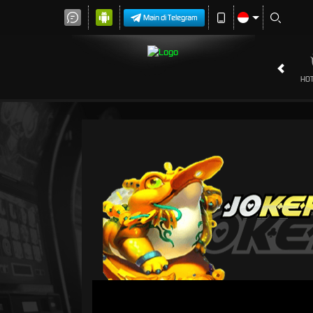
Main di Telegram
HO