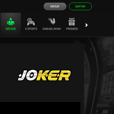
MASUK
DAFTAR
ARCADE
E-SPORTS
SABUNG AYAM
PROMOSI