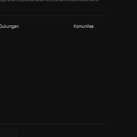
ogle sudah cukup andal bahkan untuk pemain kompetitif berkat latensi
Dukungan
Komunitas