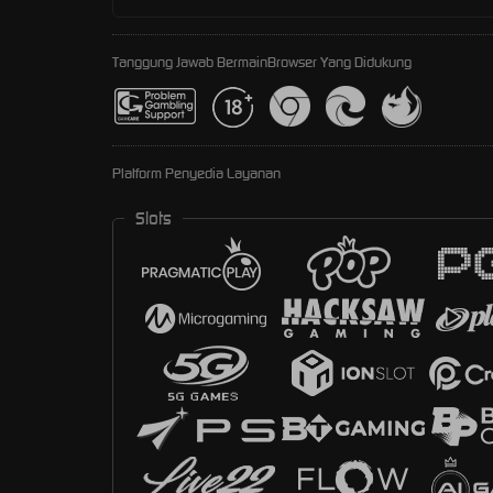
Tanggung Jawab Bermain
Browser Yang Didukung
Platform Penyedia Layanan
Slots