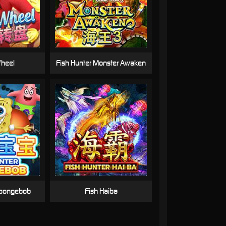
heel
Fish Hunter Monster Awaken
Spongebob
Fish Haiba