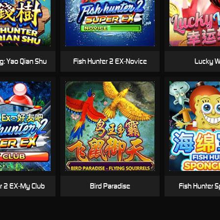
g: Yao Qian Shu
Fish Hunter 2 EX-Novice
Lucky W
r 2 EX-My Club
Bird Paradise
Fish Hunter 