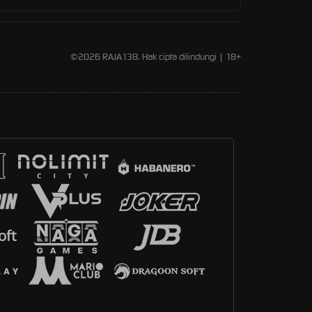
©2026 RAJA138. Hak cipta dilindungi | 18+