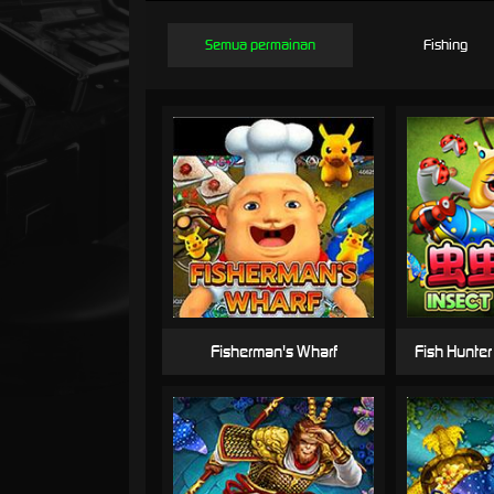
Semua permainan
Fishing
Fisherman's Wharf
Fish Hunter