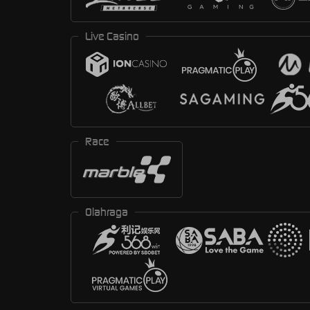
Live Casino
Race
Olahraga