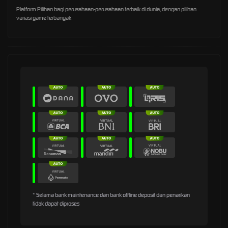
Platform Pilihan bagi perusahaan-perusahaan terbaik di dunia, dengan pilihan
variasi game terbanyak
* Selama bank maintenance dan bank offline deposit dan penarikan
tidak dapat diproses