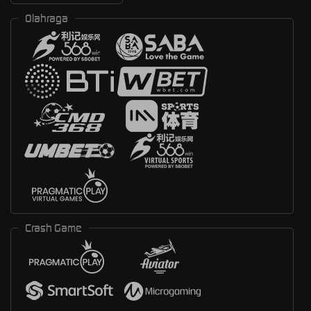
Olahraga
Crash Game