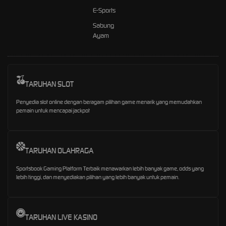
E-Sports
Sabung
Ayam
TARUHAN SLOT
Penyedia slot online dengan beragam pilihan game menarik yang memudahkan
pemain untuk mencapai jackpot
TARUHAN OLAHRAGA
Sportsbook Gaming Platform Terbaik menawarkan lebih banyak game, odds yang
lebih tinggi, dan menyediakan pilihan yang lebih banyak untuk pemain.
TARUHAN LIVE KASINO