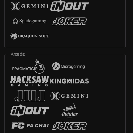
Arcade