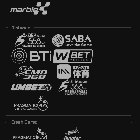
Olahraga
Crash Game