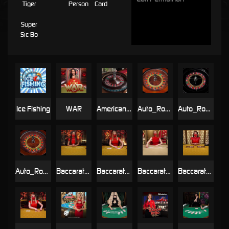
Tiger
Person
Card
Super
Sic Bo
Ice Fishing
WAR
American_Roulette
Auto_Roulette
Auto_Roulette_La_Partage
Auto_Roulette_VIP
Baccarat_A
Baccarat_B
Baccarat_C
Baccarat_Control_Squeeze