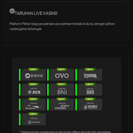
TARUHAN LIVE KASINO
Platform Pilihan bagi perusahaan-perusahaan terbaik di dunia, dengan pilihan
variasi game terbanyak
* Selama bank maintenance dan bank offline deposit dan penarikan