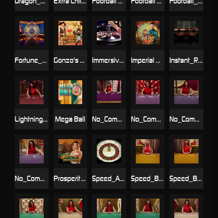
Dragon_Tiger
Extra Chilli Epic Spin
Football Studio
Football Studio Dice
Football_Studio
Fortune_Wheel
Gonzo's Treasure Map
Immersive_Roulette
Imperial Quest
Instant_Roulette
Lightning_Baccarat
Mega Ball
No_Comm_Baccarat
No_Comm_Speed_Baccarat_A
No_Comm_Speed_Baccarat_B
No_Comm_Speed_Baccarat_C
Prosperity Tree Baccarat
Speed_Auto_Roulette
Speed_Baccarat_A
Speed_Baccarat_B