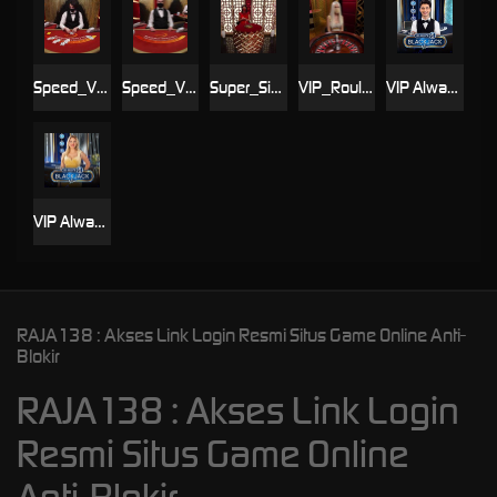
Speed_VIP_Blackjack_C
Speed_VIP_Blackjack_D
Super_Sic_Bo
VIP_Roulette
VIP Always 6 Blackjack 2
VIP Always 6 Blackjack 3
RAJA138 : Akses Link Login Resmi Situs Game Online Anti-
Blokir
RAJA138 : Akses Link Login
Resmi Situs Game Online