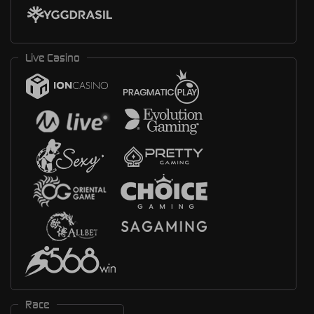
Live Casino
Race