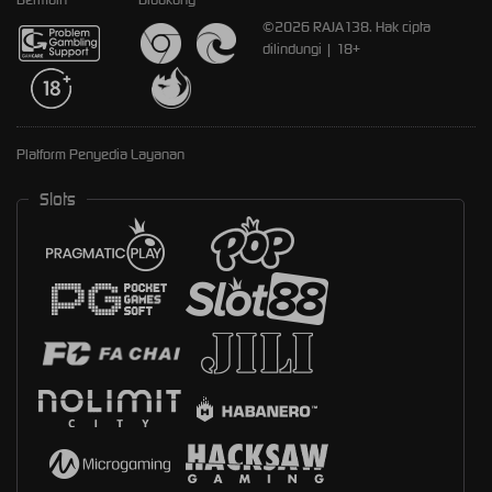
©2026 RAJA138. Hak cipta
dilindungi | 18+
Platform Penyedia Layanan
Slots