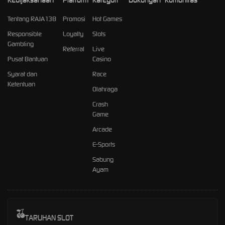
Tentang RAJA138
Promosi
Hot Games
Responsible
Loyalty
Slots
Gambling
Referral
Live
Pusat Bantuan
Casino
Syarat dan
Race
Ketentuan
Olahraga
Crash
Game
Arcade
E-Sports
Sabung
Ayam
TARUHAN SLOT