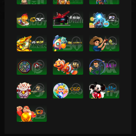
i
i
i
i
i
i
i
i
i
i
i
i
i