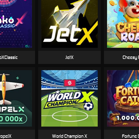
oXClassic
JetX
Cheesy 
ropelX
World Champion X
Fortune 