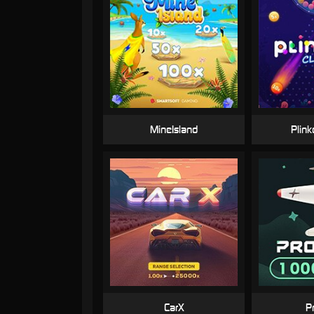
MineIsland
Plink
CarX
P