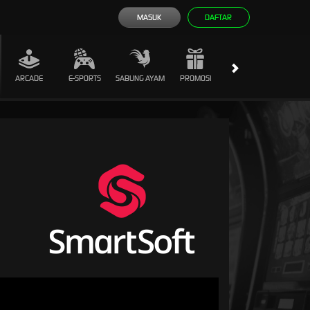
MASUK
DAFTAR
ARCADE
E-SPORTS
SABUNG AYAM
PROMOSI