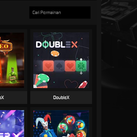
oX
DoubleX