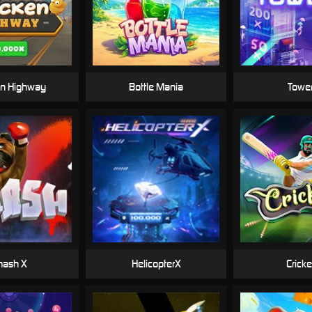
en Highway
Bottle Mania
Towe
mash X
HelicopterX
Crick