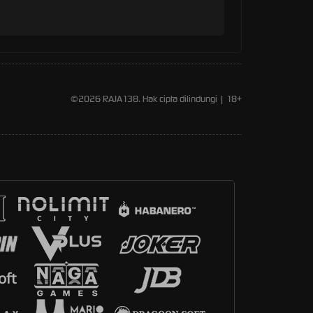
©2026 RAJA138. Hak cipta dilindungi | 18+