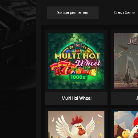
Semua permainan
Crash Game
Multi Hot Wheel