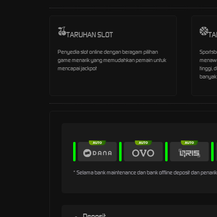
TARUHAN SLOT
TA
Penyedia slot online dengan beragam pilihan
Sportsb
game menarik yang memudahkan pemain untuk
menawar
mencapai jackpot
tinggi,
banyak 
* Selama bank maintenance dan bank offline deposit dan penarik
Deposit