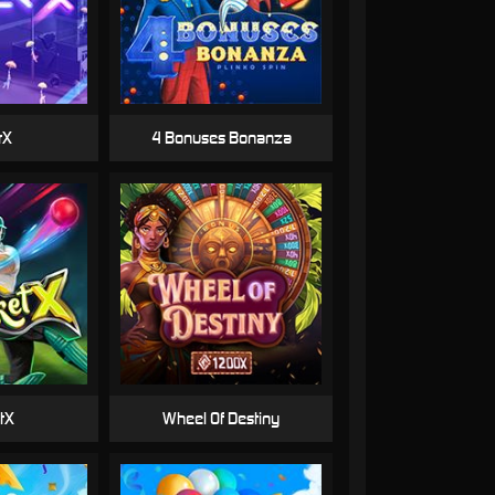
rX
4 Bonuses Bonanza
etX
Wheel Of Destiny