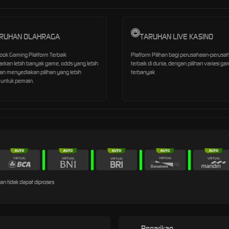
RUHAN OLAHRAGA
TARUHAN LIVE KASINO
ook Gaming Platform Terbaik
Platform Pilihan bagi perusahaan-perusa
kan lebih banyak game, odds yang lebih
terbaik di dunia, dengan pilihan variasi g
 dan menyediakan pilihan yang lebih
terbanyak
untuk pemain.
an tidak dapat diproses
Penarikan