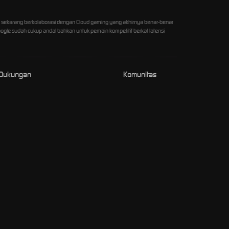
sekarang berkolaborasi dengan Cloud gaming yang akhirnya benar-benar
ogle sudah cukup andal bahkan untuk pemain kompetitif berkat latensi
Dukungan
Komunitas