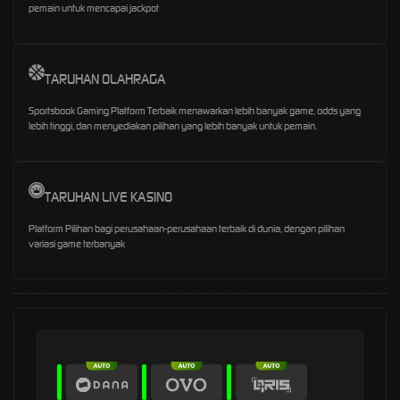
pemain untuk mencapai jackpot
TARUHAN OLAHRAGA
Sportsbook Gaming Platform Terbaik menawarkan lebih banyak game, odds yang
lebih tinggi, dan menyediakan pilihan yang lebih banyak untuk pemain.
TARUHAN LIVE KASINO
Platform Pilihan bagi perusahaan-perusahaan terbaik di dunia, dengan pilihan
variasi game terbanyak