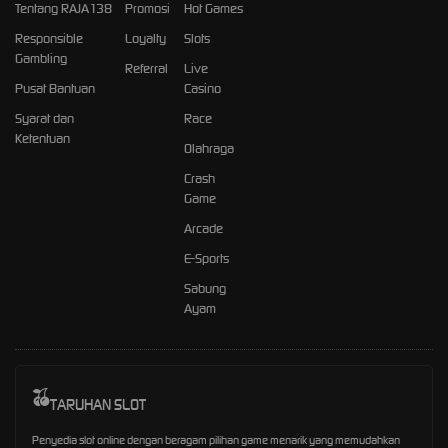
Tentang RAJA138
Promosi
Hot Games
Responsible
Loyalty
Slots
Gambling
Referral
Live
Pusat Bantuan
Casino
Syarat dan
Race
Ketentuan
Olahraga
Crash
Game
Arcade
E-Sports
Sabung
Ayam
TARUHAN SLOT
Penyedia slot online dengan beragam pilihan game menarik yang memudahkan