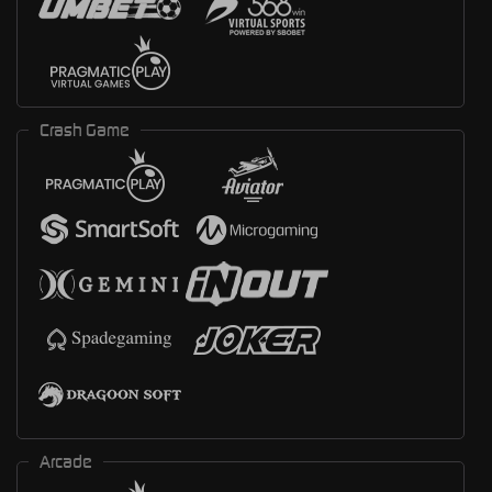
Crash Game
Arcade