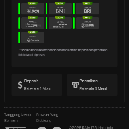
* Selama bank maintenance dan bank offline deposit dan penarikan
tidak dapat diproses
Deposit
Penarikan
Rata-rata 1 Menit
Rata-rata 3 Menit
Tanggung Jawab
Browser Yang
Bermain
Didukung
©2026 RAJA138. Hak cipta