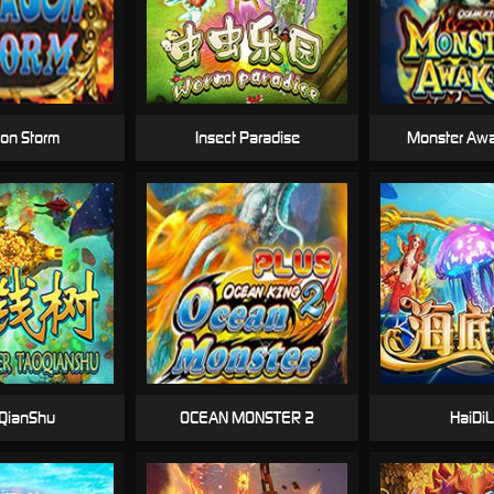
on Storm
Insect Paradise
Monster Awa
QianShu
OCEAN MONSTER 2
HaiDi