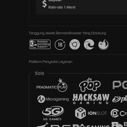
Rata-rata 1 Menit
Tanggung Jawab Bermain
Browser Yang Didukung
Platform Penyedia Layanan
Slots