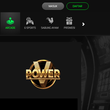
MASUK
DAFTAR
ARCADE
E-SPORTS
SABUNG AYAM
PROMOSI