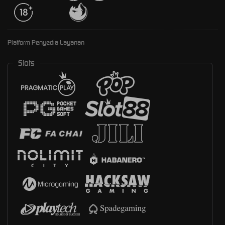
Platform Penyedia Layanan
Slots