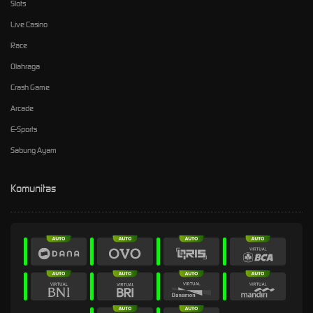
Slots
Live Casino
Race
Olahraga
Crash Game
Arcade
E-Sports
Sabung Ayam
Komunitas