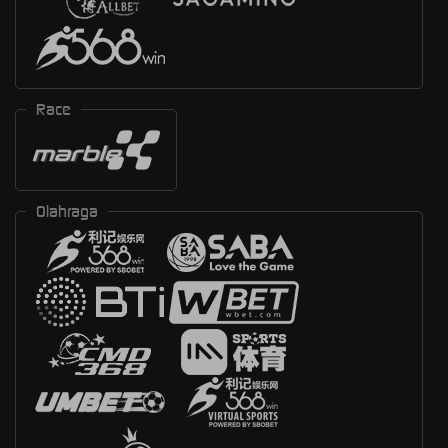
Race
Olahraga