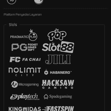
Platform Penyedia Layanan
Slots