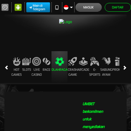
Main di
MASUK
DAFTAR
Telegram
HOT
SLOTS
LIVE
RACE
OLAHRAGA
CRASH
ARCADE
E-
SABUNG
PROMOSI
GAMES
CASINO
GAME
SPORTS
AYAM
UMBET
berkomitmen
untuk
menyediakan