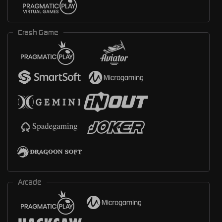
Crash Game
Arcade