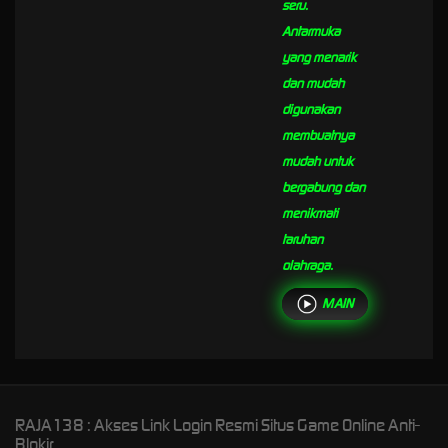
seru.
Antarmuka
yang menarik
dan mudah
digunakan
membuatnya
mudah untuk
bergabung dan
menikmati
taruhan
olahraga.
MAIN
RAJA138 : Akses Link Login Resmi Situs Game Online Anti-
Blokir