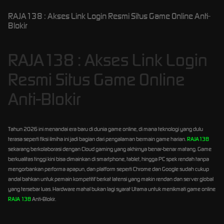
RAJA138 : Akses Link Login Resmi Situs Game Online Anti-
Blokir
RAJA138 : Akses Link Login
Resmi Situs Game Online
Anti-Blokir
Tahun 2026 ini menandai era baru di dunia game online, di mana teknologi yang dulu
terasa seperti fiksi ilmiha ini jadi bagian dari pengalaman bermain game harian.
RAJA138
sekarang berkolaborasi dengan Cloud gaming yang akhirnya benar-benar matang. Game
berkualitas tinggi kini bisa dimainkan di smartphone, tablet, hingga PC spek rendah tanpa
mengorbankan performa apapun, dan platform seperti Chrome dan Google sudah cukup
andal bahkan untuk pemain kompetitif berkat latensi yang makin rendan dan server global
yang tersebar luas. Hardware mahal bukan lagi syarat Utama untuk menikmati game online
RAJA 138
Anti-Blokir.