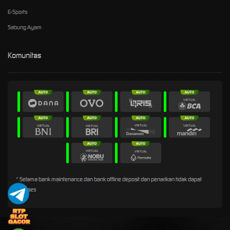
E-Sports
Sabung Ayam
Komunitas
* Selama bank maintenance dan bank offline deposit dan penarikan tidak dapat
diproses