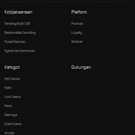
Kebijaksanaan
Platform
Tentang RAJA138
Promosi
Responsible Gambling
Loyalty
Pusat Bantuan
Referral
Syarat dan Ketentuan
Kategori
Dukungan
Hot Games
Slots
Live Casino
Race
Olahraga
Crash Game
Arcade