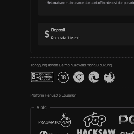
* Selama bank maintenance dan bank offline deposit dan penarik
Deposit
Rata-rata 1 Menit
Tanggung Jawab Bermain
Browser Yang Didukung
Platform Penyedia Layanan
Slots