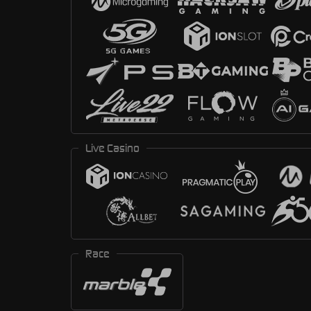
Live Casino
Race