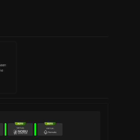
haan
ame