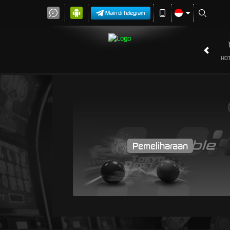
Main di Telegram
HO