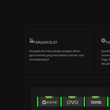
TARUHAN SLOT
TA
Penyedia slot online dengan beragam pilihan
Sportsb
game menarik yang memudahkan pemain untuk
menawar
mencapai jackpot
tinggi,
banyak 