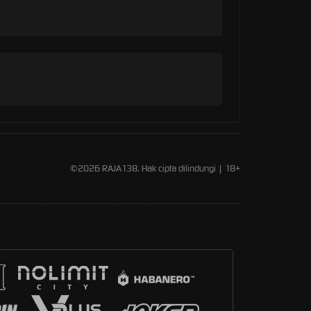
©2026 RAJA138. Hak cipta dilindungi | 18+