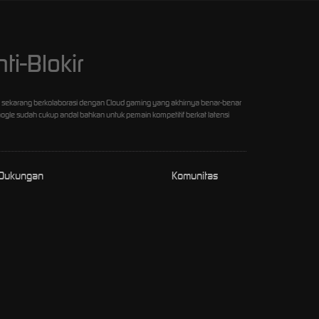
i-Blokir
sekarang berkolaborasi dengan Cloud gaming yang akhirnya benar-benar
ogle sudah cukup andal bahkan untuk pemain kompetitif berkat latensi
Dukungan
Komunitas